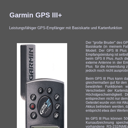
Garmin GPS III+
Leistungsfähiger GPS-Empfänger mit Basiskarte und Kartenfunktion
Der "große Bruder" des GPS
Basiskarte (in meinem Fal
Modell. Der GPS III Plus
Empfangsleistung ist selbs
beim GPS II Plus. Auch d
externe Antenne in der Emp
Plus für die Anwendung zu L
jedoch noch nicht ausprobi
Beim GPS III Plus kann da
gleichermaßen gut für den
bewährten Funktionen wi
Verschieben der Kartenda
Höchstgeschwindigkeit. 
entsprechen nicht nur dem
Getestet wurde von mir Alk
Akkus betrieben werden, d
entspricht etwa den Werten
Im GPS III Plus können 5
Kursaufzeichnung speich
vorhandene RS-232/NMEA-