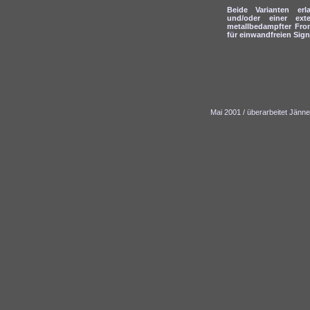
Beide Varianten er
und/oder einer ex
metallbedampfter Front
für einwandfreien Sig
Mai 2001 / überarbeitet Jänne