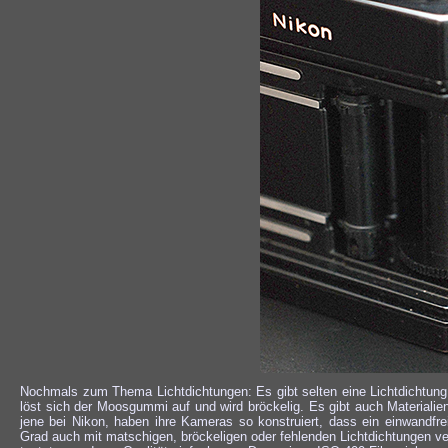
Nochmals zum Thema Lichtdichtungen: Es gibt selten eine Lichtdichtung,
löst sich der Moosgummi auf und wird bröckelig. Es gibt auch Materialie
jene bei Nikon, haben ihre Kameras so konstruiert, dass ein einwandf
Grad auch mit matschigen, bröckeligen oder fehlenden Lichtdichtungen ve