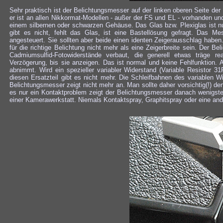
Sehr praktisch ist der Belichtungsmesser auf der linken oberen Seite d
er ist an allen Nikkormat-Modellen - außer der FS und EL - vorhanden und
einem silbernen oder schwarzen Gehäuse. Das Glas bzw. Plexiglas ist nur 
gibt es nicht, fehlt das Glas, ist eine Bastellösung gefragt. Das 
angesteuert. Sie sollten aber beide einen identen Zeigerausschlag habe
für die richtige Belichtung nicht mehr als eine Zeigerbreite sein. Der B
Cadmiumsulfid-Fotowiderstände verbaut, die generell etwas träge 
Verzögerung, bis sie anzeigen. Das ist normal und keine Fehlfunktion. 
abnimmt. Wird ein spezieller variabler Widerstand (Variable Resistor 
diesen Ersatzteil gibt es nicht mehr. Die Schleifbahnen des variablen W
Belichtungsmesser zeigt nicht mehr an. Man sollte daher vorsichtig(!) de
es nur ein Kontaktproblem zeigt der Belichtungsmesser danach wenigstens
einer Kamerawerkstatt. Niemals Kontaktspray, Graphitspray oder eine and