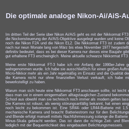
Die optimale analoge Nikon-Ai/AiS-Au
Im dritten Teil der Serie über Nikon Ai/AiS geht es mit der Nikkormat FT
die Nockensteuerung der Ai/AiS-Objektive ausgelegt wurden und keine O
noch die Nikon F2A und die Nikon EL2. Die Nikkormat FT3 ist zudem da
nach nur neun Monate lang von März bis etwa November 1977 hergestell
definitiv bedeutet, dass es bei dieser Kamera nur dieses eine Baujahr gi
gut erhaltene FT3 erschwinglich. Meine aktuelle schwarze Nikkormat FT3
Meine erste Nikkormat FT-3 habe ich mir Anfang der 1990er-Jahre g
wahrgenommen wurde. Ich habe sie ausschließlich für einen großen Auft
Micro-Nikkor mehr als ein Jahr regelmäßig im Einsatz und die Qualität d
die Kamera nicht nur ohne finanziellen Verlust verkauft, ich hab
bewerkstelligt zu haben.
Warum man sich heute eine Nikkormat FT3 anschauen sollte, ist leicht e
dass man sie in einem einigermaßen alltagstauglichen Zustand bekommen
School aus obwohl man sie technisch noch immer als modern gelten lasse
Die Kamera ist robust, als wenig störungsanfällig bekannt, hat einen ei
noch leicht zu bekommen ist. Eine SR44- oder LR44-Batterie mit 1,5 
mechanische Kamera und braucht Batteriestrom nur für den Belichtungs
und Blende erfolgt manuell mittels Nachführmessung solange die Batterie 
Minus-Skala gebracht werden. Das ist dann die richtige Zeit- und Ble
lediglich mit der Bequemlichkeit des eingebauten Belichtungsmessers.