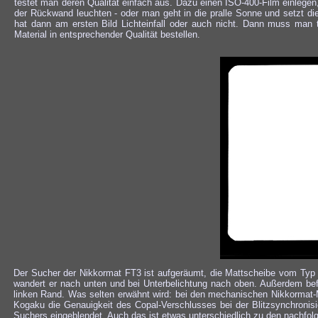
testet man deren Qualität einfach aus. Dazu einen ISO-400-Film einlegen
der Rückwand leuchten - oder man geht in die pralle Sonne und setzt d
hat dann am ersten Bild Lichteinfall oder auch nicht. Dann muss man
Material in entsprechender Qualität bestellen.
Der Sucher der Nikkormat FT3 ist aufgeräumt, die Mattscheibe vom Typ 
wandert er nach unten und bei Unterbelichtung nach oben. Außerdem befi
linken Rand. Was selten erwähnt wird: bei den mechanischen Nikkormat-M
Kogaku die Genauigkeit des Copal-Verschlusses bei der Blitzsynchronisi
Suchers eingeblendet. Auch das ist etwas unterschiedlich zu den nachfo